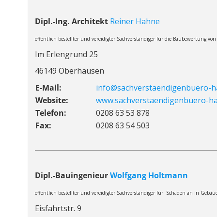
Dipl.-Ing
.
Architekt
Reiner Hahne
öffentlich bestellter und vereidigter Sachverständiger für die Baubewertun
Im Erlengrund 25
46149 Oberhausen
E-Mail:
info@sachverstaendigenbuero-h
Website:
www.sachverstaendigenbuero-h
Telefon:
0208 63 53 878
Fax:
0208 63 54 503
Dipl.-Bauingenieur
Wolfgang Holtmann
öffentlich bestellter und vereidigter Sachverständiger für Schäden an in Gebäu
Eisfahrtstr. 9